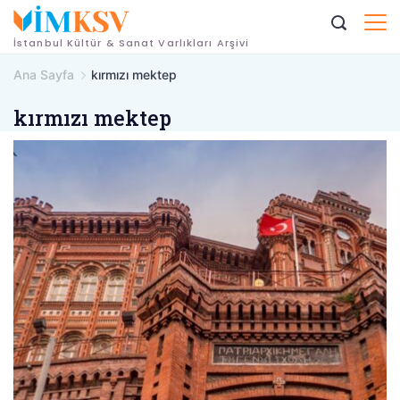
İçeriğe
geç
İstanbul Kültür & Sanat Varlıkları Arşivi
Ana Sayfa
kırmızı mektep
kırmızı mektep
fener
rum
erkek
lisesi