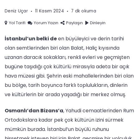
Deniz Uçar
11 Kasım 2024
7 dk okuma
Yol Tarifi
Yorum Yazın
Paylaşın
Dinleyin
Play
İstanbul’un belki de
en büyüleyici ve derin tarihi
olan semtlerinden biri olan Balat, Haliç kıyısında
uzanan daracık sokakları, renkli evleri ve geçmişten
bugüne taşıdığı çok kültürlü mirasıyla adeta bir açık
hava müzesi gibi. Şehrin eski mahallelerinden biri olan
bu bölge, tarih boyunca farklı toplulukların, dinlerin
ve kültürlerin bir arada yaşadığı bir merkez olmuş.
Osmanlı’dan Bizans’a
, Yahudi cemaatlerinden Rum
Ortodokslara kadar pek çok kültürün izini sürmek
mümkün burada. İstanbul’un büyülü ruhunu
hissetmek isteyen biri için Balat, geçmişe bir yolculuk