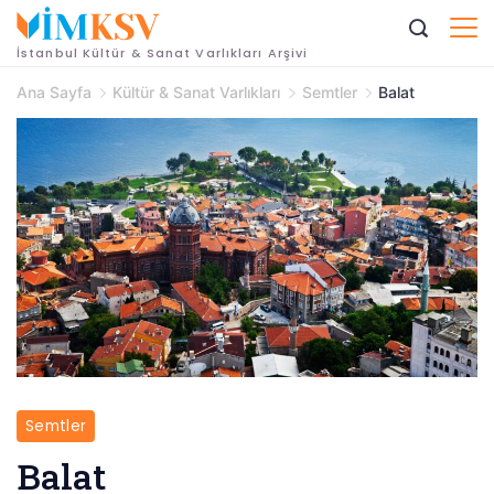
İçeriğe
geç
İstanbul Kültür & Sanat Varlıkları Arşivi
Ana Sayfa
Kültür & Sanat Varlıkları
Semtler
Balat
Semtler
Balat