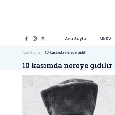
İçeriğe
geç
Ana Sayfa
İMKSV
Ana Sayfa
10 kasımda nereye gidilir
10 kasımda nereye gidilir
atatürk