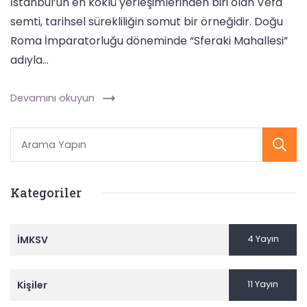
İstanbul’un en köklü yerleşimlerinden biri olan Vefa
semti, tarihsel sürekliliğin somut bir örneğidir. Doğu
Roma İmparatorluğu döneminde “Sferaki Mahallesi”
adıyla…
Devamını okuyun
Kategoriler
4 Yayın
İMKSV
11 Yayın
Kişiler