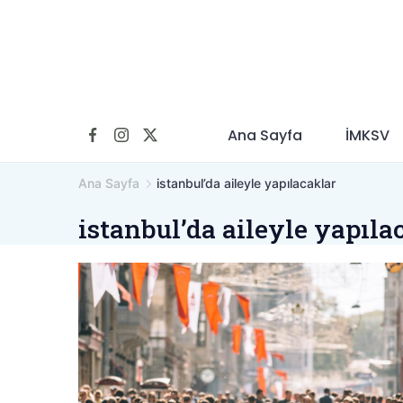
İçeriğe
geç
Ana Sayfa
İMKSV
Ana Sayfa
istanbul’da aileyle yapılacaklar
istanbul’da aileyle yapıla