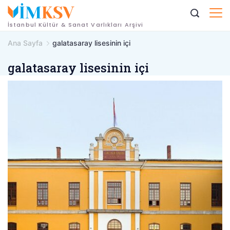
İçeriğe
geç
İstanbul Kültür & Sanat Varlıkları Arşivi
Ana Sayfa
galatasaray lisesinin içi
galatasaray lisesinin içi
galatasaray-
lisesi