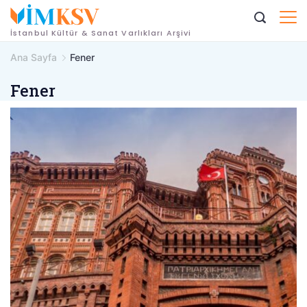
İçeriğe
geç
İstanbul Kültür & Sanat Varlıkları Arşivi
Ana Sayfa
Fener
Fener
fener
rum
erkek
lisesi